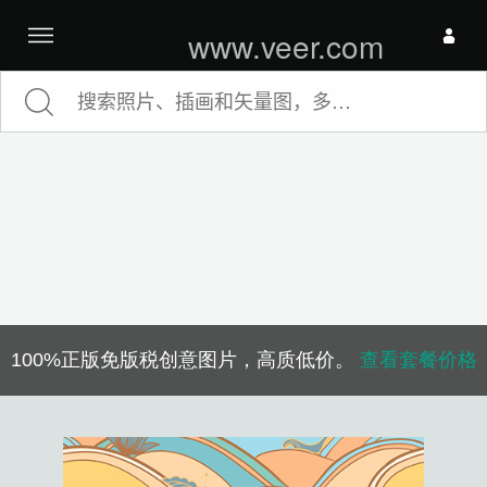
我的收藏夹
www.veer.com
我的账户
图片订单
下载记录
退出登录
100%正版免版税创意图片，高质低价。
查看套餐价格